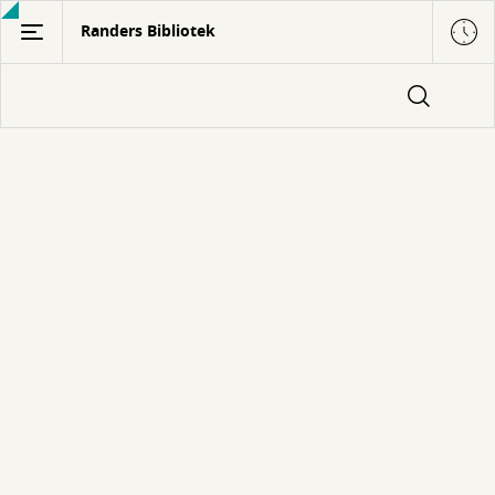
Gå
Randers Bibliotek
til
hovedindhold