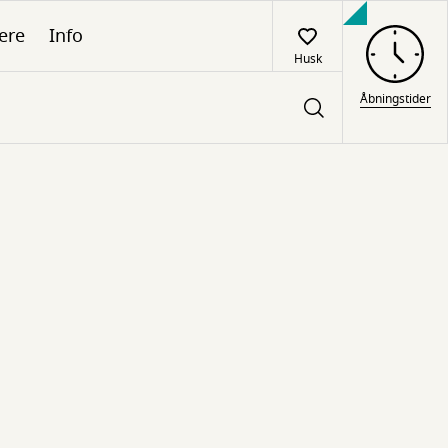
ere
Info
Husk
Åbningstider