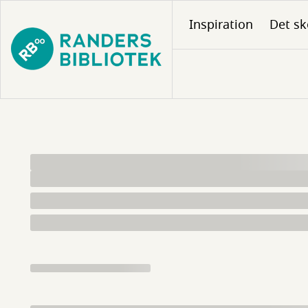
Gå
Inspiration
Det sk
til
hovedindhold