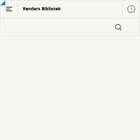
Gå
Randers Bibliotek
til
hovedindhold