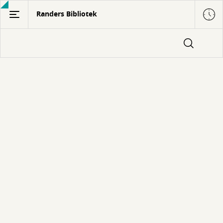
Gå
Randers Bibliotek
til
hovedindhold