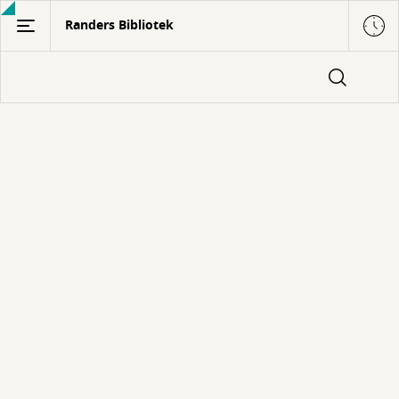
Gå
Randers Bibliotek
til
hovedindhold