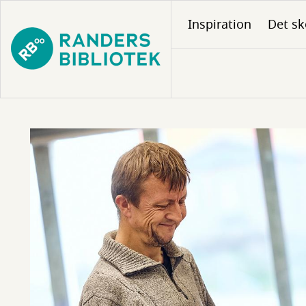
Gå
Inspiration
Det sk
til
hovedindhold
Statistik
og
Nøgletal