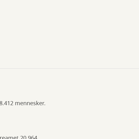
38.412 mennesker.
streamet 20.964