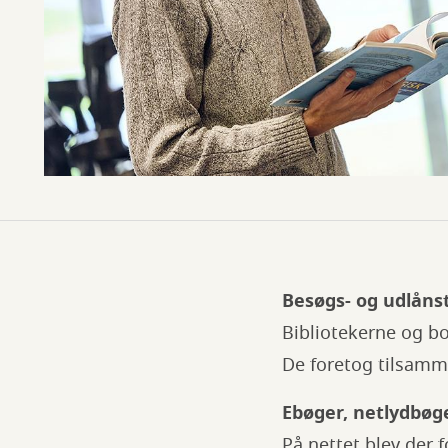
Besøgs- og udlånst
Bibliotekerne og b
De foretog tilsamm
Ebøger, netlydbøge
På nettet blev der 