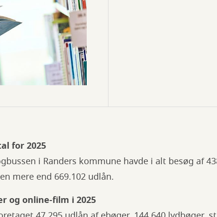
al for 2025
ogbussen i Randers kommune havde i alt besøg af 4
en mere end 669.102 udlån.
r og online-film i 2025
foretaget 47.295 udlån af ebøger, 144.640 lydbøger, 