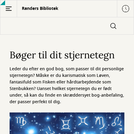
Gå
Randers Bibliotek
til
hovedindhold
Bøger
til
Bøger til dit stjernetegn
dit
Leder du efter en god bog, som passer til dit personlige
stjernetegn
stjernetegn? Måske er du karismatisk som Løven,
fantasifuld som Fisken eller hårdtarbejdende som
Stenbukken? Uanset hvilket stjernetegn du er født
under, så kan du finde en skræddersyet bog-anbefaling,
der passer perfekt til dig.