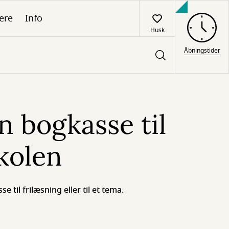
ere
Info
Husk
Åbningstider
en bogkasse til
kolen
sse til frilæsning eller til et tema.