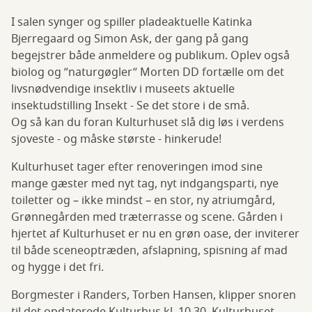
I salen synger og spiller pladeaktuelle Katinka
Bjerregaard og Simon Ask, der gang på gang
begejstrer både anmeldere og publikum. Oplev også
biolog og ”naturgøgler” Morten DD fortælle om det
livsnødvendige insektliv i museets aktuelle
insektudstilling Insekt - Se det store i de små.
Og så kan du foran Kulturhuset slå dig løs i verdens
sjoveste - og måske største - hinkerude!
Kulturhuset tager efter renoveringen imod sine
mange gæster med nyt tag, nyt indgangsparti, nye
toiletter og – ikke mindst – en stor, ny atriumgård,
Grønnegården med træterrasse og scene. Gården i
hjertet af Kulturhuset er nu en grøn oase, der inviterer
til både sceneoptræden, afslapning, spisning af mad
og hygge i det fri.
Borgmester i Randers, Torben Hansen, klipper snoren