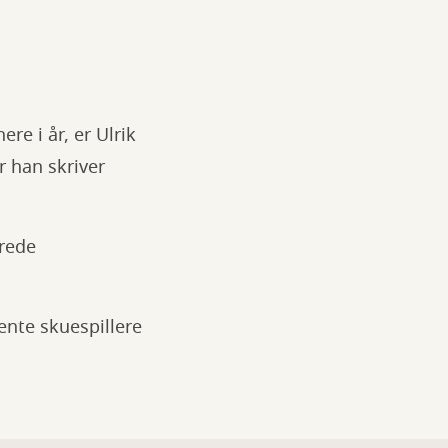
re i år, er Ulrik
r han skriver
erede
ente skuespillere