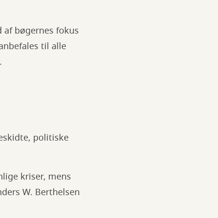
 af bøgernes fokus
befales til alle
.
eskidte, politiske
lige kriser, mens
Anders W. Berthelsen