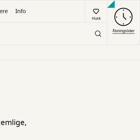
ere
Info
Husk
Åbningstider
jemlige,