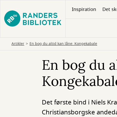
Gå
Inspiration
Det sk
til
hovedindhold
Artikler
En bog du altid kan låne: Kongekabale
En bog du al
Kongekabal
Det første bind i Niels K
Christiansborgske andedam