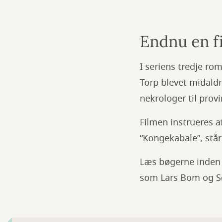
Endnu en fi
I seriens tredje rom
Torp blevet midaldr
nekrologer til prov
Filmen instrueres a
“Kongekabale”, står
Læs bøgerne inden f
som Lars Bom og S