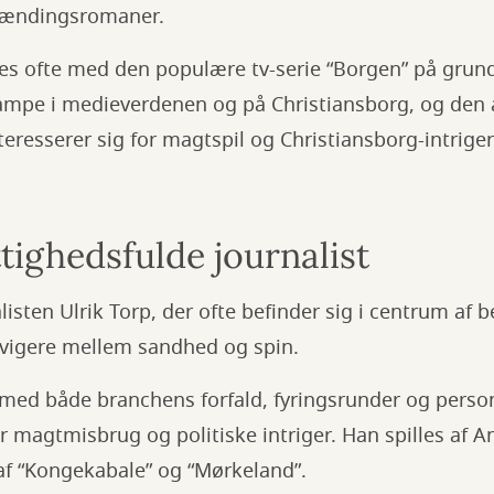
spændingsromaner.
s ofte med den populære tv-serie “Borgen” på grund
mpe i medieverdenen og på Christiansborg, og den an
nteresserer sig for magtspil og Christiansborg-intriger
tighedsfulde journalist
listen Ulrik Torp, der ofte befinder sig i centrum af b
vigere mellem sandhed og spin.
med både branchens forfald, fyringsrunder og person
r magtmisbrug og politiske intriger. Han spilles af 
 af “Kongekabale” og “Mørkeland”.