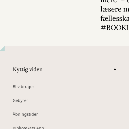
læsere m
fællessk
#BOOKI
Nyttig viden
Bliv bruger
Gebyrer
Åbningstider
Bibliotekets App