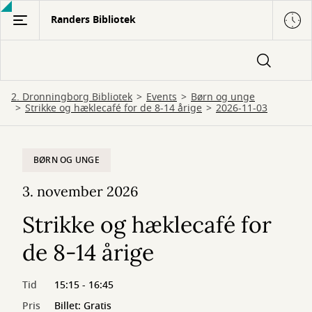
Gå
Randers Bibliotek
til
hovedindhold
2. Dronningborg Bibliotek
Events
Børn og unge
Strikke og hæklecafé for de 8-14 årige
2026-11-03
BØRN OG UNGE
3. november 2026
Strikke og hæklecafé for
de 8-14 årige
Tid
15:15 - 16:45
Pris
Billet: Gratis