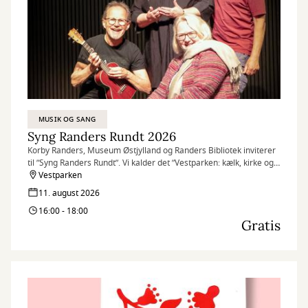
MUSIK OG SANG
Syng Randers Rundt 2026
Korby Randers, Museum Østjylland og Randers Bibliotek inviterer
til ”Syng Randers Rundt”. Vi kalder det ”Vestparken: kælk, kirke og
kampe!”
Vestparken
Det gælder derfor området i og omkring Vestparken med kort
11. august 2026
afstand mellem de 10 sangstoppesteder, så man i ro og mag kan
16:00 - 18:00
nå rundt.
Gratis