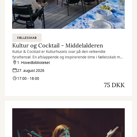
FÆLLESSKAB
Kultur og Cocktail - Middelalderen
Kultur & Cocktail er Kulturhusets svar på den velkendte
fyraftensøl. En afslappende og inspirerende time i fællesskab med
andre omkring en lækker cocktail og et spændende tema. I mikser
1. Hovedbiblioteket
selv dagens cocktail, som er udvalgt efter temaet.
27. august 2026
17:00 - 18:00
75 DKK