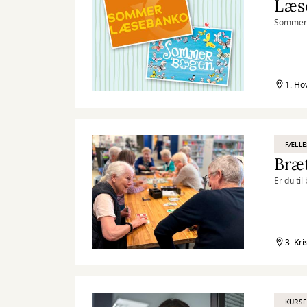
Læs
Sommeren
1. Ho
FÆLLE
Bræt
Er du ti
3. Kri
KURSE