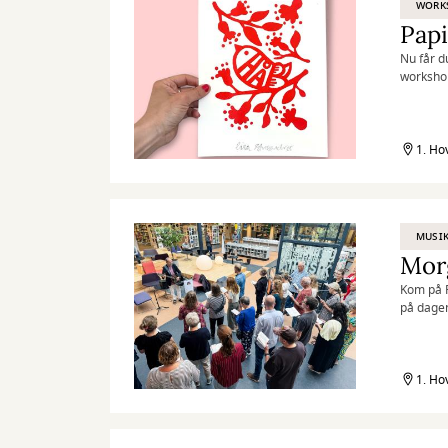
WORK
Pap
Nu får d
worksho
1. Ho
MUSI
Morg
Kom på R
på dage
1. Ho