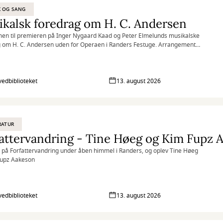
K OG SANG
kalsk foredrag om H. C. Andersen
n til premieren på Inger Nygaard Kaad og Peter Elmelunds musikalske
 om H. C. Andersen uden for Operaen i Randers Festuge. Arrangementet
smørrebrød.
vedbiblioteket
13. august 2026
RATUR
attervandring - Tine Høeg og Kim Fupz 
på Forfattervandring under åben himmel i Randers, og oplev Tine Høeg
Fupz Aakeson
vedbiblioteket
13. august 2026