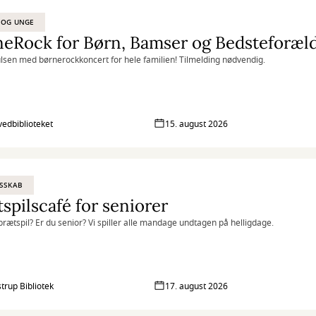
 OG UNGE
eRock for Børn, Bamser og Bedsteforæl
sen med børnerockkoncert for hele familien! Tilmelding nødvendig.
vedbiblioteket
15. august 2026
SSKAB
spilscafé for seniorer
l brætspil? Er du senior? Vi spiller alle mandage undtagen på helligdage.
strup Bibliotek
17. august 2026