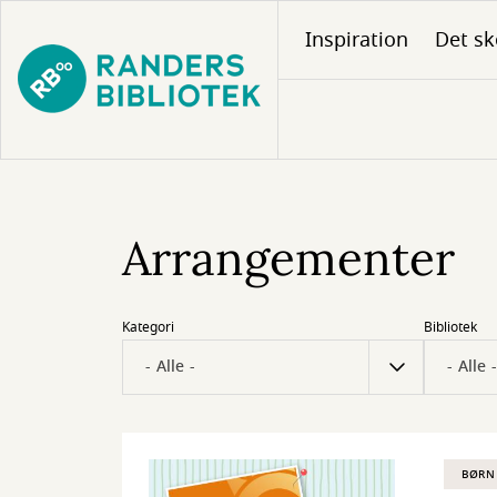
Gå
Inspiration
Det sk
til
hovedindhold
Arrangementer
Kategori
Bibliotek
BØRN