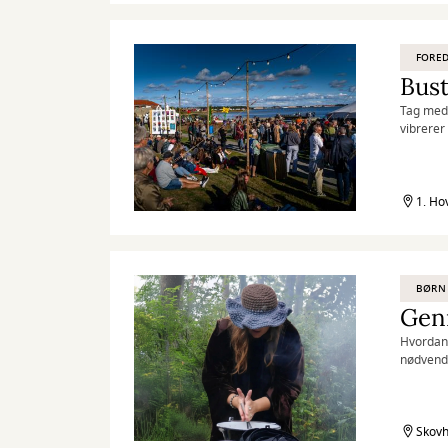
FORED
Bust
Tag med,
vibrerer 
1. Ho
BØRN
Gen
Hvordan
nødvend
Skovh