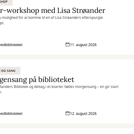
SHOP
ir-workshop med Lisa Strøander
u mulighed for at komme til en af Lisa Strøanders efterspurgte
ps.
vedbiblioteket
11. august 2026
K OG SANG
ensang på biblioteket
anders Bibliotek og deltag i et kvarter fælles morgensang – en go’ start
n.
vedbiblioteket
12. august 2026