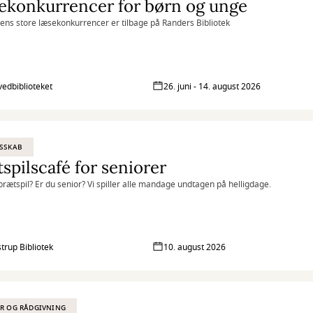
ekonkurrencer for børn og unge
s store læsekonkurrencer er tilbage på Randers Bibliotek
vedbiblioteket
26. juni - 14. august 2026
SSKAB
spilscafé for seniorer
l brætspil? Er du senior? Vi spiller alle mandage undtagen på helligdage.
strup Bibliotek
10. august 2026
R OG RÅDGIVNING