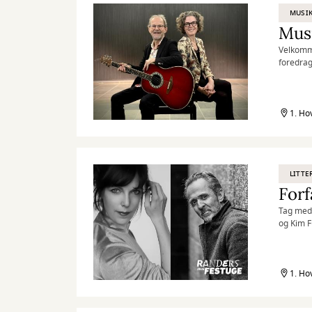
MUSI
Musi
Velkomme
foredrag
er med 
1. Ho
LITTE
Forf
Tag med 
og Kim 
1. Ho