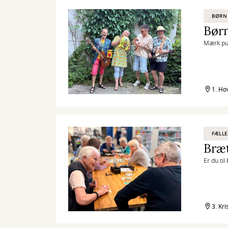
BØRN
Børn
Mærk pul
1. Ho
FÆLLE
Bræt
Er du ti
3. Kri