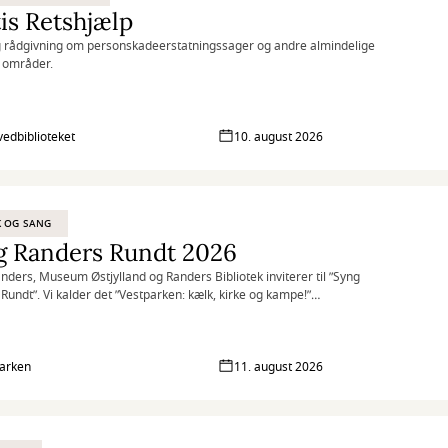
is Retshjælp
 rådgivning om personskadeerstatningssager og andre almindelige
e områder.
vedbiblioteket
10. august 2026
K OG SANG
g Randers Rundt 2026
nders, Museum Østjylland og Randers Bibliotek inviterer til ”Syng
Rundt”. Vi kalder det ”Vestparken: kælk, kirke og kampe!”
er derfor området i og omkring Vestparken med kort afstand mellem de
toppesteder, så man i ro og mag kan nå rundt.
arken
11. august 2026