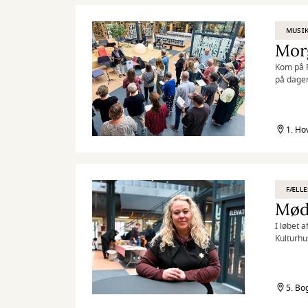
MUSI
Morg
Kom på R
på dage
1. Ho
FÆLLE
Mød
I løbet 
Kulturhu
5. Bo