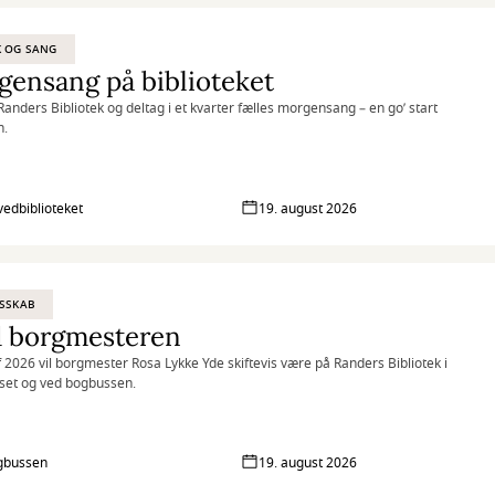
K OG SANG
ensang på biblioteket
anders Bibliotek og deltag i et kvarter fælles morgensang – en go’ start
n.
vedbiblioteket
19. august 2026
SSKAB
 borgmesteren
af 2026 vil borgmester Rosa Lykke Yde skiftevis være på Randers Bibliotek i
set og ved bogbussen.
gbussen
19. august 2026