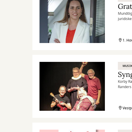
Grat
Mundtlig
juridisk
1. Ho
MUSI
Syn
Korby Ra
Randers 
Det gæld
10 sangs
Vestp