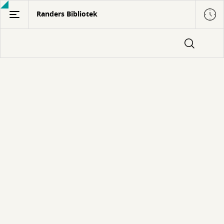
Gå
Randers Bibliotek
til
hovedindhold