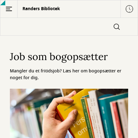
Gå
Randers Bibliotek
til
hovedindhold
Job
som
Job som bogopsætter
bogopsætter
Mangler du et fritidsjob? Læs her om bogopsætter er
noget for dig.